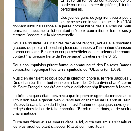
En 1973, un temps de convalescence le co
participait à une soirée de prières, il fut
in
personnelles.
Des jeunes gens se joignirent peu à peu à l
les principes de la vie spirituelle. En 197
donnant ainsi naissance à la petite communauté des Pauvres de Saint-Fr
formation capucine lui fut un atout précieux pour initier et former ses j
mettant l'accent sur la vie fraternelle.
Sous sa houlette, les Pauvres de Saint-François, voués à la proclamat
groupes de prière, et pendant plusieurs années à l'animation d'émissi
communautaire. Beaucoup ont pu bénéficier de ses talents de communic
contact "la joyeuse fierté de l'espérance" chrétienne (He 3, 6).
Sous son impulsion prirent forme la communauté des Pauvres Dames de
corporation regroupant les amis spirituels de l'OEuvre (en 1979).
Musicien de talent et doué pour la direction chorale, le frère Jacques
Dieu chantée. Il mit tout son soin à faire de l’Office divin chanté c
de Saint-François ont été amenés à collaborer régulièrement à l'anima
Le frère Jacques était convaincu que le premier agent du renouveau ecc
il tout son zèle à garder bien vivants les charismes de l’Esprit au s
nécessité dans la vie de l’Église. Il est l'auteur de quelques ouvrages
rédigés dans le but de faire connaître l'Esprit et ses dons, et de v
charismatique.
Outre ses frères et ses soeurs dans la foi, outre ses amis spirituels 
les plus proches étant sa soeur Rita et son frère Jean.