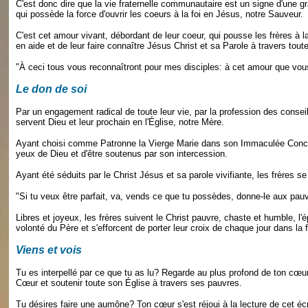
C'est donc dire que la vie fraternelle communautaire est un signe d'une g
qui possède la force d'ouvrir les coeurs à la foi en Jésus, notre Sauveur.
C'est cet amour vivant, débordant de leur coeur, qui pousse les frères à l
en aide et de leur faire connaître Jésus Christ et sa Parole à travers toute
"À ceci tous vous reconnaîtront pour mes disciples: à cet amour que vous
Le don de soi
Par un engagement radical de toute leur vie, par la profession des consei
servent Dieu et leur prochain en l'Église, notre Mère.
Ayant choisi comme Patronne la Vierge Marie dans son Immaculée Concepti
yeux de Dieu et d'être soutenus par son intercession.
Ayant été séduits par le Christ Jésus et sa parole vivifiante, les frères 
"Si tu veux être parfait, va, vends ce que tu possèdes, donne-le aux pauvr
Libres et joyeux, les frères suivent le Christ pauvre, chaste et humble, 
volonté du Père et s'efforcent de porter leur croix de chaque jour dans la f
Viens et vois
Tu es interpellé par ce que tu as lu? Regarde au plus profond de ton cœur 
Cœur et soutenir toute son Église à travers ses pauvres.
Tu désires faire une aumône? Ton cœur s'est réjoui à la lecture de cet éc