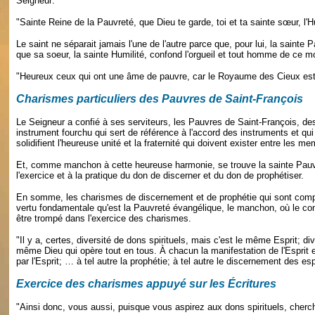
Seigneur:
"Sainte Reine de la Pauvreté, que Dieu te garde, toi et ta sainte sœur, l'H
Le saint ne séparait jamais l'une de l'autre parce que, pour lui, la sainte
que sa soeur, la sainte Humilité, confond l'orgueil et tout homme de ce
"Heureux ceux qui ont une âme de pauvre, car le Royaume des Cieux est 
Charismes particuliers des Pauvres de Saint-François
Le Seigneur a confié à ses serviteurs, les Pauvres de Saint-François, des
instrument fourchu qui sert de référence à l'accord des instruments et qu
solidifient l'heureuse unité et la fraternité qui doivent exister entre les
Et, comme manchon à cette heureuse harmonie, se trouve la sainte Pauvre
l'exercice et à la pratique du don de discerner et du don de prophétiser.
En somme, les charismes de discernement et de prophétie qui sont comp
vertu fondamentale qu'est la Pauvreté évangélique, le manchon, où le cons
être trompé dans l'exercice des charismes.
"Il y a, certes, diversité de dons spirituels, mais c'est le même Esprit; d
même Dieu qui opère tout en tous. À chacun la manifestation de l'Esprit
par l'Esprit; … à tel autre la prophétie; à tel autre le discernement des esp
Exercice des charismes appuyé sur les Écritures
"Ainsi donc, vous aussi, puisque vous aspirez aux dons spirituels, cherche