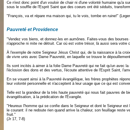
Ce n'est donc point d'un vouloir de chair ni d'une volonté humaine qu'a s
sous le souffle de l'Esprit Saint que des coeurs ont été séduits, transform
"François, va et répare ma maison qui, tu le vois, tombe en ruine!" (Leg
Pauvreté et Providence
"Vendez vos biens, et donnez-les en aumônes. Faites-vous des bourses qui
n'approche ni mite ne détruit. Car où est votre trésor, là aussi sera votre 
À l'exemple de notre Seigneur Jésus Christ qui, de la naissance à la croix
de vivre unis avec Dame Pauvreté, en laquelle se trouve le dépouillemen
Ils sont incités à aimer à la folie Dame Pauvreté qui ne fait qu'un avec la 
l'éclosion des dons et des vertus, l'écoute attentive de l'Esprit Saint, l'
En se vouant ainsi à la Pauvreté évangélique, les frères prophètes répond
leur volonté personnelle et n'acceptent à leur usage que ce qui est conve
Telle est la grandeur de la très haute pauvreté qui nous fait pauvres de bi
évangélisation, à la prédication de l'Évangile.
"Heureux l'homme qui se confie dans le Seigneur et dont le Seigneur est l
le courant: il ne redoute rien quand arrive la chaleur, son feuillage reste
fruit."
(Jr 17, 7-8)