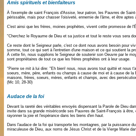
Amis spirituels et bienfaiteurs
À l'exemple de saint François d'Assise, leur patron, les Pauvres de Saint-
périssable, mais pour chasser l'oisiveté, ennemie de l'âme, et être aptes à 
C'est ainsi que les frères, moines prophètes, vivent cette promesse de l'
"Cherchez le Royaume de Dieu et sa justice et tout le reste vous sera don
Ce reste dont le Seigneur parle, c'est ce dont nous avons besoin pour vivre,
somme, tout ce qui sert à l'entretien d'une maison et ce qui soutient la pr
À cette fin, nous supplions le Seigneur de soutenir son Oeuvre par le moyen
sont propriétaires de tout ce que les frères prophètes ont à leur usage.
"Pierre se mit à lui dire: "Eh bien! nous, nous avons tout quitté et nous t'
soeurs, mère, père, enfants ou champs à cause de moi et à cause de la B
maisons, frères, soeurs, mères, enfants et champs, avec des persécutions,
(Mc 10, 28-30)
Audace de la foi
Devant la rareté des véritables envoyés dispensant la Parole de Dieu dans
invite dans sa grande miséricorde ses Pauvres de Saint-François à être
rayonner la joie et l'espérance dans les biens d'en haut.
Dans l'audace de la foi qui transporte les montagnes, par la puissance du S
miraculeuse de Dieu, aux noms de Jésus Christ et de la Vierge Marie da