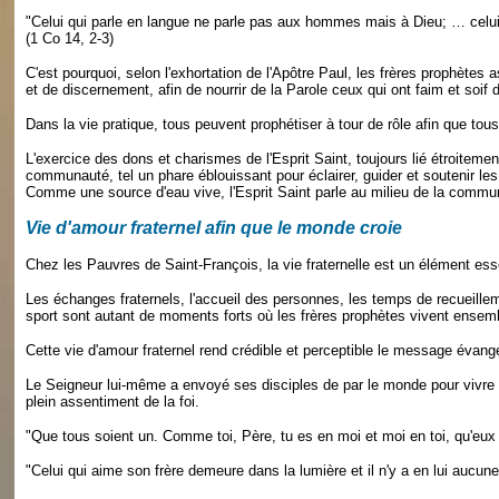
"Celui qui parle en langue ne parle pas aux hommes mais à Dieu; … celui 
(1 Co 14, 2-3)
C'est pourquoi, selon l'exhortation de l'Apôtre Paul, les frères prophètes a
et de discernement, afin de nourrir de la Parole ceux qui ont faim et soif d
Dans la vie pratique, tous peuvent prophétiser à tour de rôle afin que tous
L'exercice des dons et charismes de l'Esprit Saint, toujours lié étroiteme
communauté, tel un phare éblouissant pour éclairer, guider et soutenir les
Comme une source d'eau vive, l'Esprit Saint parle au milieu de la commun
Vie d'amour fraternel afin que le monde croie
Chez les Pauvres de Saint-François, la vie fraternelle est un élément esse
Les échanges fraternels, l'accueil des personnes, les temps de recueillemen
sport sont autant de moments forts où les frères prophètes vivent ensembl
Cette vie d'amour fraternel rend crédible et perceptible le message évangé
Le Seigneur lui-même a envoyé ses disciples de par le monde pour vivre u
plein assentiment de la foi.
"Que tous soient un. Comme toi, Père, tu es en moi et moi en toi, qu'eux
"Celui qui aime son frère demeure dans la lumière et il n'y a en lui aucun