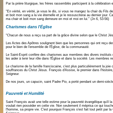
Par la prière liturgique, les frères rassemblés participent à la célébration
"En vérité, en vérité, je vous le dis, si vous ne mangez la chair du Fil
et boit mon sang a la vie éternelle et je le ressusciterai au dernier jour
ma chair et boit mon sang demeure en moi et moi en lui." (Jn 6, 53-56)
Charismes dans l'Église
"Chacun de nous a reçu sa part de la grâce divine selon que le Christ Jé
Les Actes des Apôtres soulignent bien que les personnes qui ont reçu des
pour le bien de l'ensemble de l'Église, de la communauté.
Le Saint-Esprit confère des charismes aux membres des divers instituts rel
les aider à tenir leur rôle dans l'Église et dans la société. Les membres 
Le charisme de la famille franciscaine, c'est plus particulièrement la joie
souffrances du Christ Jésus. François d'Assise, le premier dans l'histoir
Seigneur.
De nos jours, un capucin, saint Padre Pio, a porté pendant un demi-sièc
Pauvreté et Humilité
Saint François avait une telle estime pour la pauvreté évangélique qu'il la
voulait rien posséder en cette vie. Non seulement il méprisa ce qui touc
l'homme, sa propre vie. C'est pourquoi François s'est fait tout petit par la v