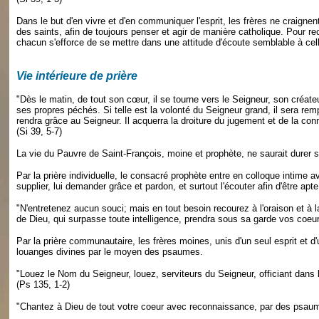
Dans le but d'en vivre et d'en communiquer l'esprit, les frères ne craign
des saints, afin de toujours penser et agir de manière catholique. Pour re
chacun s'efforce de se mettre dans une attitude d'écoute semblable à celle
Vie intérieure de prière
"Dès le matin, de tout son cœur, il se tourne vers le Seigneur, son créateur
ses propres péchés. Si telle est la volonté du Seigneur grand, il sera remp
rendra grâce au Seigneur. Il acquerra la droiture du jugement et de la co
(Si 39, 5-7)
La vie du Pauvre de Saint-François, moine et prophète, ne saurait durer sa
Par la prière individuelle, le consacré prophète entre en colloque intime a
supplier, lui demander grâce et pardon, et surtout l'écouter afin d'être apt
"N'entretenez aucun souci; mais en tout besoin recourez à l'oraison et à l
de Dieu, qui surpasse toute intelligence, prendra sous sa garde vos coeur
Par la prière communautaire, les frères moines, unis d'un seul esprit et d'
louanges divines par le moyen des psaumes.
"Louez le Nom du Seigneur, louez, serviteurs du Seigneur, officiant dans 
(Ps 135, 1-2)
"Chantez à Dieu de tout votre coeur avec reconnaissance, par des psaum