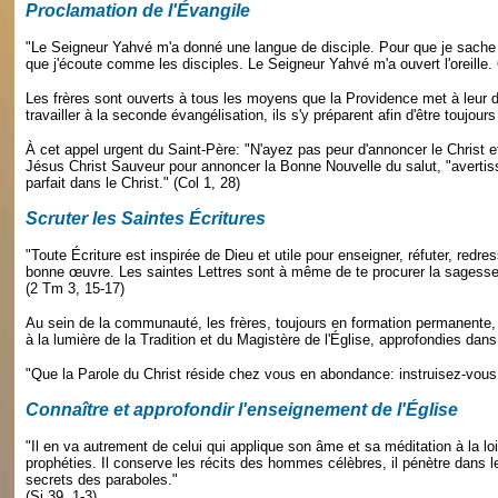
Proclamation de l'Évangile
"Le Seigneur Yahvé m'a donné une langue de disciple. Pour que je sache ré
que j'écoute comme les disciples. Le Seigneur Yahvé m'a ouvert l'oreille. Qu
Les frères sont ouverts à tous les moyens que la Providence met à leur dis
travailler à la seconde évangélisation, ils s'y préparent afin d'être toujours
À cet appel urgent du Saint-Père: "N'ayez pas peur d'annoncer le Christ et
Jésus Christ Sauveur pour annoncer la Bonne Nouvelle du salut,
"averti
parfait dans le Christ." (Col 1, 28)
Scruter les Saintes Écritures
"Toute Écriture est inspirée de Dieu et utile pour enseigner, réfuter, redre
bonne œuvre. Les saintes Lettres sont à même de te procurer la sagesse q
(2 Tm 3, 15-17)
Au sein de la communauté, les frères, toujours en formation permanente, s
à la lumière de la Tradition et du Magistère de l'Église, approfondies dans
"Que la Parole du Christ réside chez vous en abondance: instruisez-vous
Connaître et approfondir l'enseignement de l'Église
"Il en va autrement de celui qui applique son âme et sa méditation à la lo
prophéties. Il conserve les récits des hommes célèbres, il pénètre dans l
secrets des paraboles."
(Si 39, 1-3)